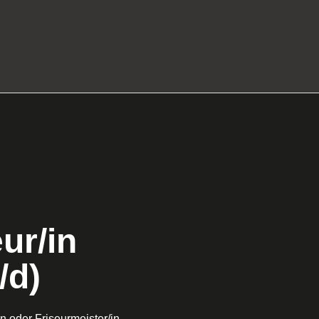
ur/in
/d)
in oder Friseurmeister/in