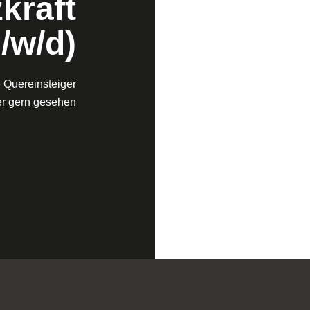
kraft
/w/d)
e Quereinsteiger
er gern gesehen